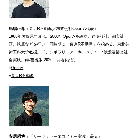
馬場正尊
（東京R不動産／株式会社Open A代表）
1968年佐賀県生まれ。2003年OpenAを設立。建築設計、都市計
画、執筆などを行い、同時期に「東京R不動産」を始める。東北芸
術工科大学教授。『テンポラリーアーキテクチャー:仮設建築と社
会実験』(学芸出版 2020 共著)など。
»
OpenA
»
東京R不動産
安居昭博
（『サーキュラーエコノミー実践』著者）