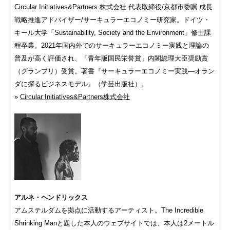
Circular Initiatives&Partners 株式会社 代表取締役/京都市委嘱 成長
戦略推進アドバイザー/サーキュラーエコノミー研究家。ドイツ・
キール大学「Sustainability, Society and the Environment」修士課
程卒業。2021年国内外でのサーキュラーエコノミー実践と理論の
普及が高く評価され、「青年版国民栄誉賞」内閣総理大臣奨励賞
（グランプリ）受賞。著書『サーキュラーエコノミー実践―オラン
ダに探るビジネスモデル』（学芸出版社）。
»
Circular Initiatives&Partners株式会社
アルネ・ヘンドリックス
アムステルダムを拠点に活動するアーティスト。The Incredible
Shrinking Manと題した本人のウェブサイトでは、本人は2メートル