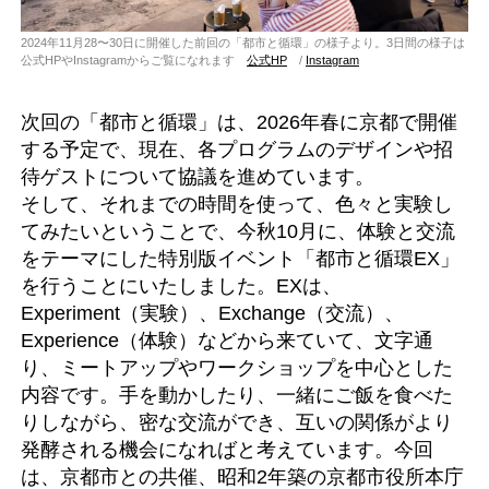
2024年11月28〜30日に開催した前回の「都市と循環」の様子より。3日間の様子は
公式HPやInstagramからご覧になれます
公式HP
/
Instagram
次回の「都市と循環」は、2026年春に京都で開催
する予定で、現在、各プログラムのデザインや招
待ゲストについて協議を進めています。
そして、それまでの時間を使って、色々と実験し
てみたいということで、今秋10月に、体験と交流
をテーマにした特別版イベント「都市と循環EX」
を行うことにいたしました。EXは、
Experiment（実験）、Exchange（交流）、
Experience（体験）などから来ていて、文字通
り、ミートアップやワークショップを中心とした
内容です。手を動かしたり、一緒にご飯を食べた
りしながら、密な交流ができ、互いの関係がより
発酵される機会になればと考えています。今回
は、京都市との共催、昭和2年築の京都市役所本庁