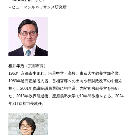
»
ヒューマンルネッサンス研究所
松井孝治
（京都市長）
1960年京都市生まれ。洛星中学・高校、東京大学教養学部卒業。
1983年通商産業省入省、首相官邸への出向や行財政改革の中枢を
担う。2001年参議院議員選挙に初当選、内閣官房副長官を務め
た。2013年政界引退後、慶應義塾大学で10年間教鞭をとる。2024
年2月京都市長就任。