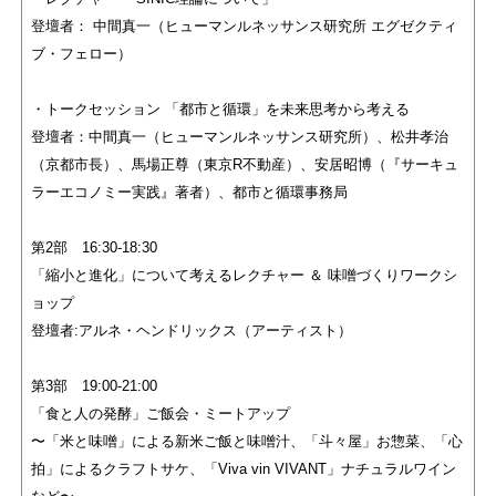
登壇者： 中間真一（ヒューマンルネッサンス研究所 エグゼクティ
ブ・フェロー）
・トークセッション 「都市と循環」を未来思考から考える
登壇者：中間真一（ヒューマンルネッサンス研究所）、松井孝治
（京都市長）、馬場正尊（東京R不動産）、安居昭博（『サーキュ
ラーエコノミー実践』著者）、都市と循環事務局
第2部 16:30-18:30
「縮小と進化」について考えるレクチャー ＆ 味噌づくりワークシ
ョップ
登壇者:アルネ・ヘンドリックス（アーティスト）
第3部 19:00-21:00
「食と人の発酵」ご飯会・ミートアップ
〜「米と味噌」による新米ご飯と味噌汁、「斗々屋」お惣菜、「心
拍」によるクラフトサケ、「Viva vin VIVANT」ナチュラルワイン