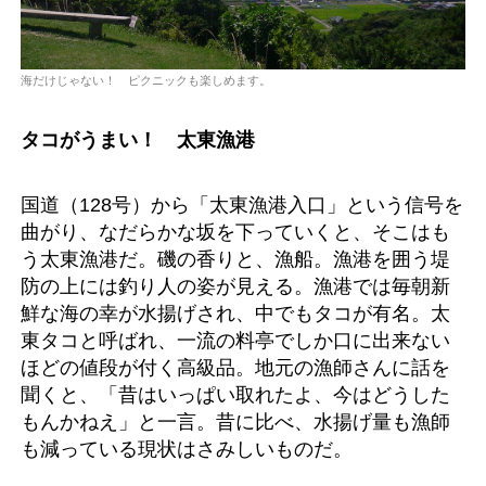
海だけじゃない！ ピクニックも楽しめます。
タコがうまい！ 太東漁港
国道（128号）から「太東漁港入口」という信号を
曲がり、なだらかな坂を下っていくと、そこはも
う太東漁港だ。磯の香りと、漁船。漁港を囲う堤
防の上には釣り人の姿が見える。漁港では毎朝新
鮮な海の幸が水揚げされ、中でもタコが有名。太
東タコと呼ばれ、一流の料亭でしか口に出来ない
ほどの値段が付く高級品。地元の漁師さんに話を
聞くと、「昔はいっぱい取れたよ、今はどうした
もんかねえ」と一言。昔に比べ、水揚げ量も漁師
も減っている現状はさみしいものだ。