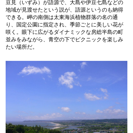
豆見（いずみ）が語源で、大島や伊豆七島などの
地域が見渡せたという説が、語源というのも納得
できる。岬の南側は太東海浜植物群落の名の通
り、国定公園に指定され、季節ごとに美しい花が
咲く。眼下に広がるダイナミックな房総半島の町
並みをみながら、青空の下でピクニックを楽しみ
たい場所だ。