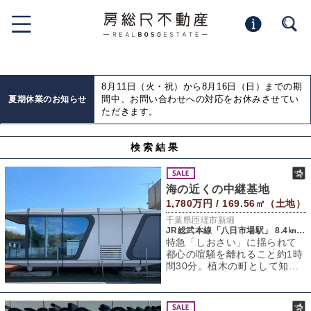
8月11日（火・祝）から8月16日（日）までの期
間中、お問い合わせへの対応をお休みさせてい
夏期休業のお知らせ
ただきます。
検索結果
海の近くの中継基地
1,780万円 / 169.56㎡（土地）
千葉県匝瑳市新堀
JR総武本線「八日市場駅」 8.4㎞（車約13分）
特急「しおさい」に揺られて
都心の喧騒を離れること約1時
間30分。植木の町として知ら
れる千葉県匝瑳市の八日市場
駅から車を走