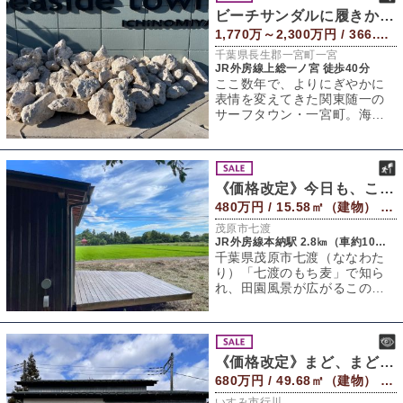
ビーチサンダルに履きかえて
1,770万～2,300万円 / 366.06～476.36㎡（土地）
千葉県長生郡一宮町一宮
JR外房線上総一ノ宮 徒歩40分
ここ数年で、よりにぎやかに
表情を変えてきた関東随一の
サーフタウン・一宮町。海岸
線に沿って走る九十九里ビー
チラインは「波の
《価格改定》今日も、ここに坐る
480万円 / 15.58㎡（建物） 440㎡（敷地）
茂原市七渡
JR外房線本納駅 2.8㎞（車約10分）
千葉県茂原市七渡（ななわた
り）「七渡のもち麦」で知ら
れ、田園風景が広がるこの地
に、ひっそりと佇む小さな小
屋がありました。
《価格改定》まど、まど、まど
680万円 / 49.68㎡（建物） 330.82㎡（敷地）
いすみ市行川