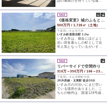
語の幕開けを待っている建物
がありました。昭和の時代に
保養所として誕生し
《価格変更》城のふもとのこの場所で『建築条件付き土地』
500万円 / 1,726㎡（土地）
千葉県いすみ市万木
いすみ鉄道国吉駅 3.2㎞
いすみ市は、都会にほどよく
近い田舎暮らしの町として近
年人気となっているがいすみ
鉄道もここ最近メディアで取
り上げられレトロ
リバーサイドで空間作り
310万～350万円 / 166～230㎡（土地）
千葉県いすみ市岬町中原
JR外房線・太東駅 徒歩30分
いすみ川の川沿いにまだ空い
ている場所がありました。こ
ちらの物件は、国道128号線か
ら少しだけ内陸に入った場所
に位置します