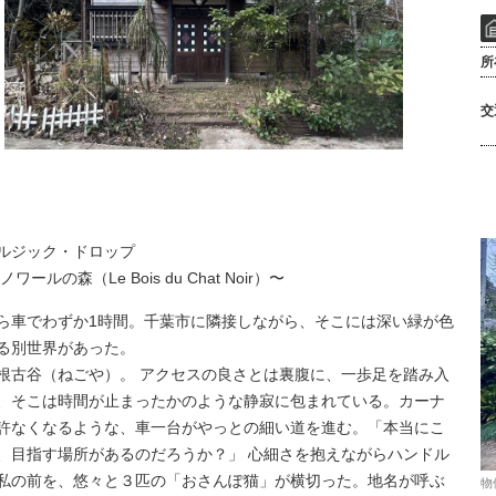
所
交
ルジック・ドロップ
ワールの森（Le Bois du Chat Noir）〜
ら車でわずか1時間。千葉市に隣接しながら、そこには深い緑が色
る別世界があった。
根古谷（ねごや）。 アクセスの良さとは裏腹に、一歩足を踏み入
、そこは時間が止まったかのような静寂に包まれている。カーナ
許なくなるような、車一台がやっとの細い道を進む。「本当にこ
、目指す場所があるのだろうか？」 心細さを抱えながらハンドル
私の前を、悠々と３匹の「おさんぽ猫」が横切った。地名が呼ぶ
物