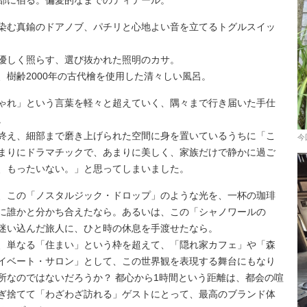
部に宿る。偏愛的なまでのディテール。
染む真鍮のドアノブ、パチリと心地よい音を立てるトグルスイッ
優しく照らす、選び抜かれた照明のカサ。
、樹齢2000年の古代檜を使用した清々しい風呂。
ゃれ」という言葉を軽々と超えていく、隅々まで行き届いた手仕
。
終え、細部まで磨き上げられた空間に身を置いているうちに「こ
今
まりにドラマチックで、あまりに美しく、家族だけで静かに過ご
、もったいない。」と思ってしまいました。
、この「ノスタルジック・ドロップ」のような光を、一杯の珈琲
に誰かと分かち合えたなら。あるいは、この「シャノワールの
迷い込んだ旅人に、ひと時の休息を手渡せたなら。
、単なる「住まい」という枠を超えて、「隠れ家カフェ」や「森
イベート・サロン」として、この世界観を表現する舞台にもなり
所なのではないだろうか？ 都心から1時間という距離は、都会の喧
ぎ捨てて「わざわざ訪れる」ゲストにとって、最高のブランド体