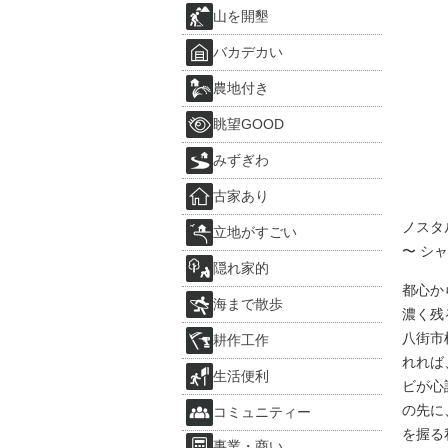
山を開墾
バカデカい
農地付き
眺望GOOD
みずぎわ
古家あり
ノスタ
立地がすごい
〜 シャノ
隠れ家的
都心か
海まで散歩
濃く残
八街市
耕作工作
れれば
生活便利
ビが心
の先に
コミュニティー
を握る
事業・商い