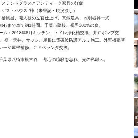
館：ステンドグラスとアンティーク家具の洋館
れ：ゲストハウス2棟（未登記・現況渡し）
備：檜風呂、職人技の左官仕上げ、真鍮建具、照明器具一式
都心まで車で約1時間。千葉市隣接、視界100%の森。
ーム：2018年8月キッチン、トイレ浄化槽交換、井戸ポンプ交
床、壁・天井、サッシ、屋根に電磁波防護アルミ施工。外壁板張替
レージ屋根補修。２Ｆベランダ交換。
千葉県八街市根古谷 都心の喧騒を忘れ、光の私邸へ。