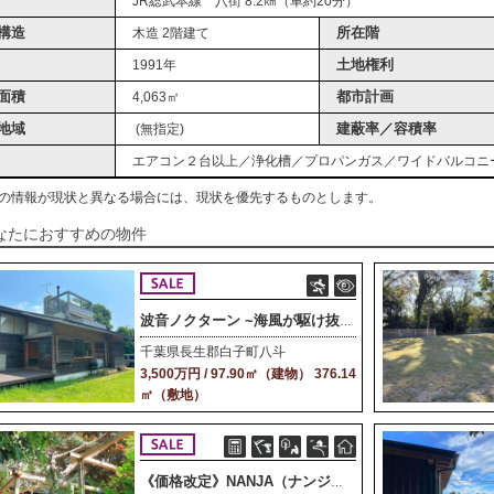
JR総武本線 八街 8.2㎞（車約20分）
構造
所在階
木造 2階建て
土地権利
1991年
面積
都市計画
4,063㎡
地域
建蔽率／容積率
(無指定)
エアコン２台以上／浄化槽／プロパンガス／ワイドバルコニ
の情報が現状と異なる場合には、現状を優先するものとします。
なたにおすすめの物件
波音ノクターン ~海風が駆け抜ける家~
千葉県長生郡白子町八斗
3,500万円 / 97.90㎡（建物） 376.14
㎡（敷地）
《価格改定》NANJA（ナンジャ）からの挑戦状