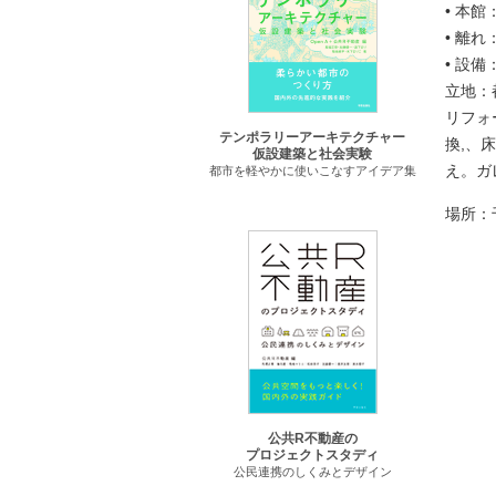
• 本
• 離
• 設
立地：
リフォ
テンポラリーアーキテクチャー
換,、
仮設建築と社会実験
え。ガ
都市を軽やかに使いこなすアイデア集
場所：
公共R不動産の
プロジェクトスタディ
公民連携のしくみとデザイン