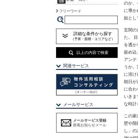
のか、
に導か
フリーワード
如とし
玄関の
詳細な条件から探す
た。 
（予算・面積・エリアなど）
を透か
嵌め込
以上の内容で検索
アンテ
関連サービス
うか。
に溶け
朝日が
に合わ
いきま
な時計
メールサービス
この家
メールサービス登録
壁や階
新着お知らせメール
し」の