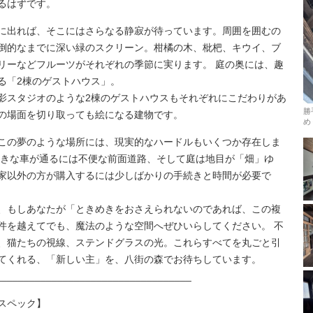
るはずです。
に出れば、そこにはさらなる静寂が待っています。周囲を囲むの
倒的なまでに深い緑のスクリーン。柑橘の木、枇杷、キウイ、ブ
リーなどフルーツがそれぞれの季節に実ります。 庭の奥には、趣
る「2棟のゲストハウス」。
影スタジオのような2棟のゲストハウスもそれぞれにこだわりがあ
勝
の場面を切り取っても絵になる建物です。
め
この夢のような場所には、現実的なハードルもいくつか存在しま
大きな車が通るには不便な前面道路、そして庭は地目が「畑」ゆ
家以外の方が購入するには少しばかりの手続きと時間が必要で
、もしあなたが「ときめきをおさえられないのであれば、この複
件を越えてでも、魔法のような空間へぜひいらしてください。 不
、猫たちの視線、ステンドグラスの光。これらすべてを丸ごと引
てくれる、「新しい主」を、八街の森でお待ちしています。
___________________________________
スペック】