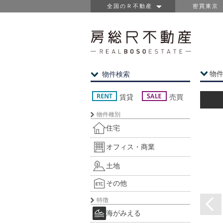
全国のＲ不動産
密買東京
物
物件検索
賃貸
売買
物件種別
住宅
オフィス・商業
土地
その他
特徴
海がみえる