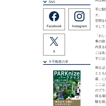
神は細
SNS
手に馴
チ。
空間を
Facebook
Instagram
そして
「おし
事の跡
内見を
X
こはあ
すには
Ｒ不動産の本
例えば
ととも
森」に
ここは
のプラ
得る場
騒を脱