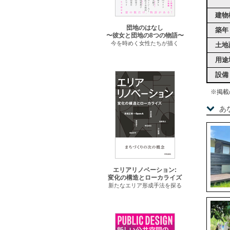
建物
団地のはなし
築年
〜彼女と団地の8つの物語〜
今を時めく女性たちが描く
土地
用途
設備
※掲載
あ
エリアリノベーション:
変化の構造とローカライズ
新たなエリア形成手法を探る