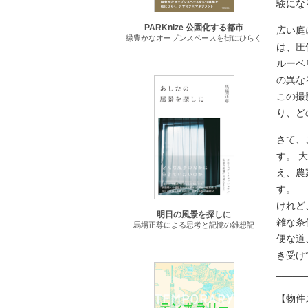
験にな
PARKnize 公園化する都市
広い庭
緑豊かなオープンスペースを街にひらく
は、圧
ルーベ
の異な
この撮
り、ど
さて、
す。 
え、農
す。
けれど
明日の風景を探しに
雑な条
馬場正尊による思考と記憶の雑想記
便な道
き受け
_____
【物件