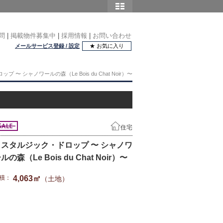
問
|
掲載物件募集中
|
採用情報
|
お問い合わせ
メールサービス登録 / 設定
★ お気に入り
 〜 シャノワールの森（Le Bois du Chat Noir）〜
住宅
ノスタルジック・ドロップ 〜 シャノワ
ルの森（Le Bois du Chat Noir）〜
積：
4,063㎡
（土地）