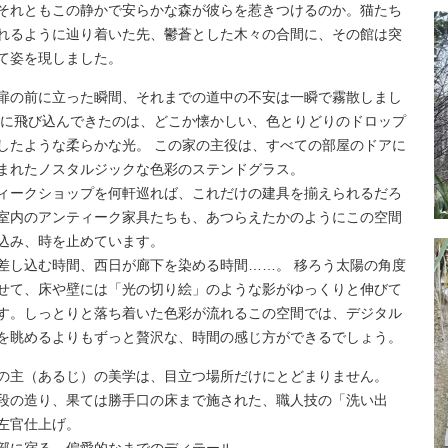
それともこの静かで安らかな森が彼らを惹きつけるのか。猫たち
れるように辿り着いた先、鬱蒼とした木々の合間に、その館は突
て姿を現しました。
扉の前に立った瞬間、それまでの道中の不安は一瞬で霧散しまし
目に飛び込んできたのは、どこか懐かしい、色とりどりのドロップ
したような柔らかな光。 この家の主役は、すべての部屋のドアに
まれたノスタルジックな色彩のステンドグラス。
ィークショップを何軒巡れば、これだけの建具を揃えられるだろ
室内のアンティーク家具たちも、あつらえたかのようにこの空間
込み、時を止めています。
差し込む時間、西日が廊下を染める時間……。 移ろう太陽の角度
せて、床や壁には「光の切り絵」のような影がゆっくりと伸びて
す。しっとりと落ち着いた色彩が流れるこの空間では、デジタル
を眺めるよりもずっと贅沢な、時間の感じ方ができるでしょう。
の主（あるじ）の美学は、目立つ場所だけにとどまりません。
段の造り、果ては勝手口の床まで施された、職人技の「洗い出
左官仕上げ。