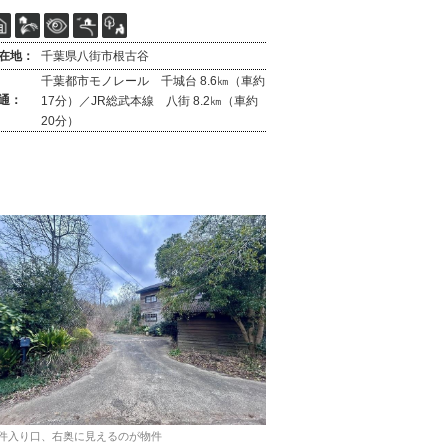
在地：
千葉県八街市根古谷
千葉都市モノレール 千城台 8.6㎞（車約
通：
17分）／JR総武本線 八街 8.2㎞（車約
20分）
件入り口、右奥に見えるのが物件