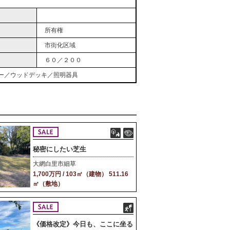
所有権
市街化区域
６０／２００
ー／ウッドデッキ／照明器具
秘密にしたい芝生
大網白里市細草
1,700万円 / 103㎡（建物） 511.16
㎡（敷地）
《価格改定》今日も、ここに坐る