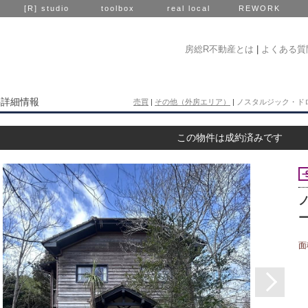
[R] studio
toolbox
real local
REWORK
房総R不動産とは
|
よくある質
件詳細情報
売買
|
その他（外房エリア）
|
ノスタルジック・ドロップ
この物件は成約済みです
ー
面