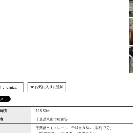
：ichiba
★ お気に入りに追加
面積
118.80㎡
地
千葉県八街市根古谷
千葉都市モノレール 千城台 8.6㎞（車約17分）