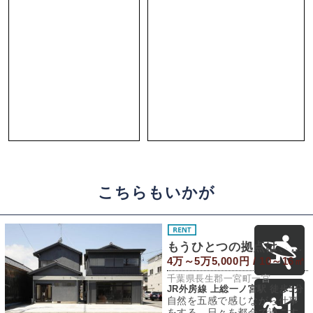
こちらもいかが
もうひとつの拠点は、海を感じて
4万～5万5,000円 / 10～16㎡
千葉県長生郡一宮町一宮
JR外房線 上総一ノ宮駅 徒歩5分
自然を五感で感じながら仕事
をする。日々を都会で過ごす