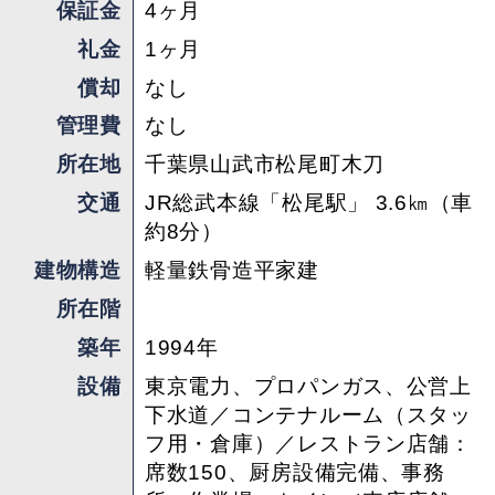
ド”とは全く違ったお店に変わっていくのも楽し
保証金
4ヶ月
みだ」と笑顔のオーナー。
礼金
1ヶ月
償却
なし
周辺環境について付け加えると、お店前の県道は
管理費
なし
成田空港からのシャトルバスの運行ルートになっ
ています。その沿道には埴輪（はにわ）が何体も
所在地
千葉県山武市松尾町木刀
立つ通称「芝山はにわ道」。山武市はイチゴの名
交通
JR総武本線「松尾駅」 3.6㎞（車
産地でもあり近隣には農家さんの直売所も点在。
約8分）
つまりインバウンドの可能性も秘めております。
建物構造
軽量鉄骨造平家建
所在階
「条件の相談は受けますよ！」とオーナーから快
いひと言！色々なアイディアが浮かんだ事業関係
築年
1994年
者の方、ご連絡をお待ちしております。
設備
東京電力、プロパンガス、公営上
下水道／コンテナルーム（スタッ
担当 ： haconiwa & SF
フ用・倉庫）／レストラン店舗：
席数150、厨房設備完備、事務