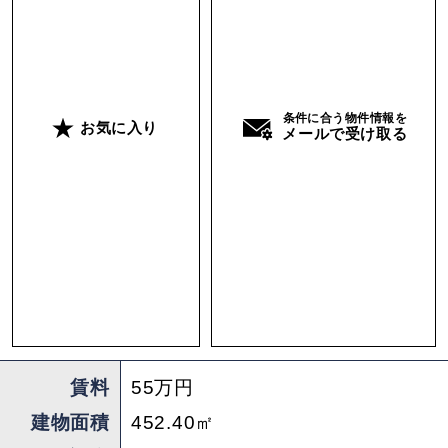
一段上がったスペースはオーナーご友人によるハ
イセンスな古着屋「Magnolia」となっているのも
訪れる楽しみ。
お店から漂う、美味しくて心地良い雰囲気に惹か
条件に合う物件情報を
お気に入り
メールで受け取る
れるお客様は多く、ワンちゃんの入店も可能なた
め遠方のペット愛好家からも評判だったとの事
（今回の募集でもペット入店OK）。多くの方々
に惜しまれつつ、この度オーナーの新たな挑戦の
ためこのお店は幕引きとなります。
テナント想定としてはやはり、本格レストラン＋
ライフスタイルショップの形が一番合うかなと思
賃料
55万円
います。ペットを主体とした事業でなければ業種
建物面積
452.40㎡
は問わないとの事。「これまでの”Totoyaブラン