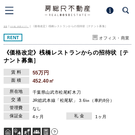
|
| 《価格改定》桟橋レストランからの招待状［テナント募集］
賃貸
その他（外房エリア）
オフィス・商業
《価格改定》桟橋レストランからの招待状［テ
ナント募集］
賃 料
55万円
面 積
452.40㎡
所在地
千葉県山武市松尾町木刀
交 通
JR総武本線「松尾駅」 3.6㎞（車約8分）
管理費
なし
保証金
礼 金
4ヶ月
1ヶ月
?