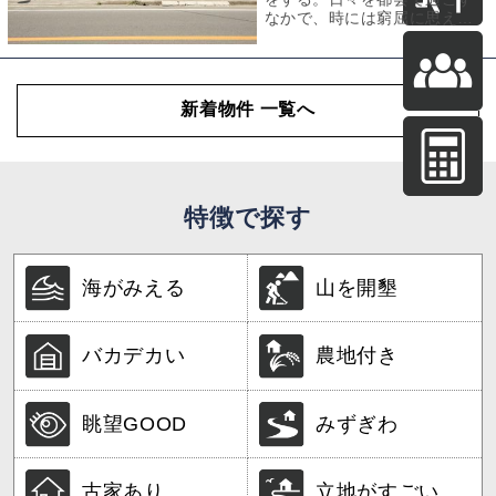
なかで、時には窮屈に思える
瞬間に、そんな憧れをふと覚
えることがありま
新着物件 一覧へ
特徴で探す
海がみえる
山を開墾
バカデカい
農地付き
眺望GOOD
みずぎわ
古家あり
立地がすごい