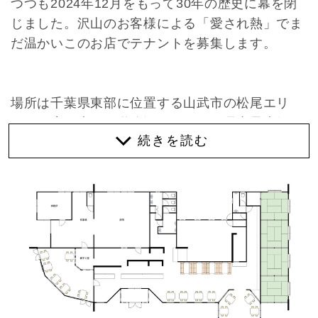
つつも2024年12月をもって30年の歴史に幕を閉
じました。沢山のお客様による「愛され熱」でま
だ温かいこのお店でテナントを募集します。
場所は千葉県東部に位置する山武市の松尾エリ
ア。お店は大きな道路沿いにあり、県内最大級の
プールやリゾート施設が並ぶ海岸エリアまで車で
まっすぐ10分。
そのレストラン”Local Dining Totoya”の思い出を
少しお話します。
とにかく「別格な体験」でした。
まず建物。先代オーナーが当時訪れたカルフォル
ニアのレストランを気に入り、アメリカ人建築家