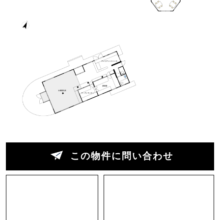
に設計を依頼。桟橋に見立てたウッドデッキのア
プローチから港をイメージした店内へ。
レセプションから右と左に分かれてテーブル席が
あり、天井が高くゆったりとしています。よく手
入れされた店内は年を経て洗練され、経験を重ね
た事で醸し出されたカッコよさを店内の隅々から
感じます。
お料理は新鮮な魚介やお肉をたっぷりと美しく盛
るスタイルで、大きなエビに思わず歓声を上げて
しまうほど。パティシェであるオーナー奥様のケ
この物件に問い合わせ
ーキもとても人気でお店に花を添えていました。
また食事以外にも音楽ライブや奥のお座敷でヨガ
教室など、イベントの場でもありました。さらに