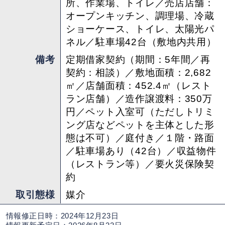
所、作業場、トイレ／売店店舗：
オープンキッチン、調理場、冷蔵
ショーケース、トイレ、太陽光パ
ネル／駐車場42台（敷地内共用）
備考
定期借家契約（期間：5年間／再
契約：相談）／敷地面積：2,682
㎡／店舗面積：452.4㎡（レスト
ラン店舗）／造作譲渡料：350万
円／ペット入室可（ただしトリミ
ング店などペットを主体とした形
態は不可）／庭付き／１階・路面
／駐車場あり（42台）／収益物件
（レストラン等）／要火災保険契
約
取引態様
媒介
情報修正日時：2024年12月23日